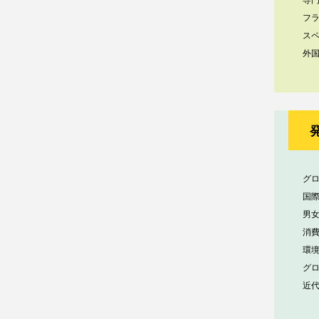
専
フ
ス
外
グ
国
男
消
環
グ
近