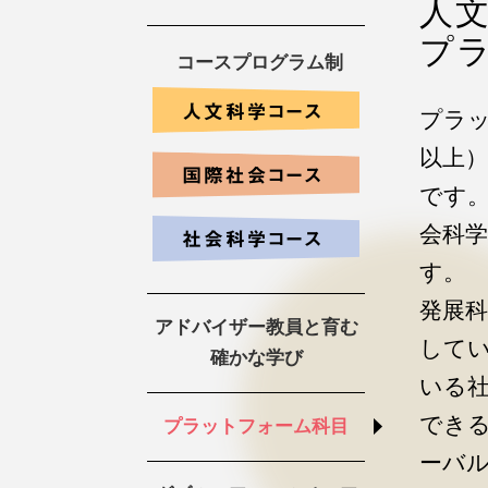
人
プ
コースプログラム制
プラッ
以上）
です
会科
す。
発展
アドバイザー教員と育む
して
確かな学び
いる
でき
プラットフォーム科目
ーバ