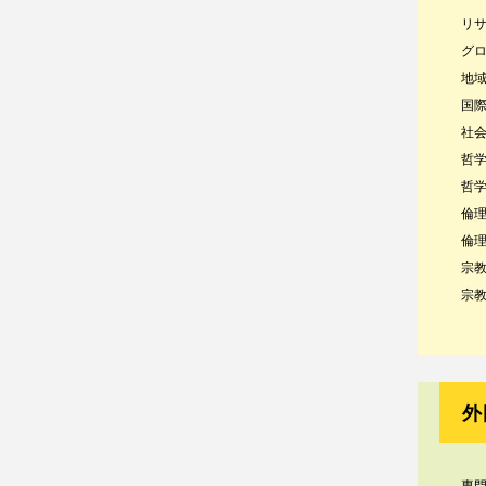
リ
グ
地
国
社
哲
哲
倫
倫
宗
宗
外