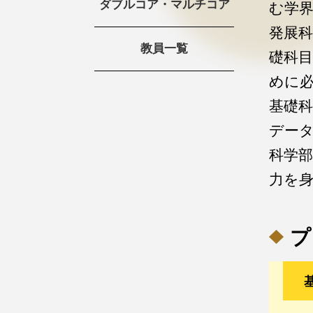
ダブルコア・マルチコア
む学
発展
教員一覧
礎科
めに
基礎
デー
科学
力を
プ