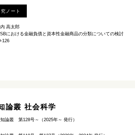
研究ノート
内 高太郎
IASBにおける金融負債と資本性金融商品の分類についての検討
9-126
知論叢 社会科学
知論叢 第128号～（2025年～ 発行）