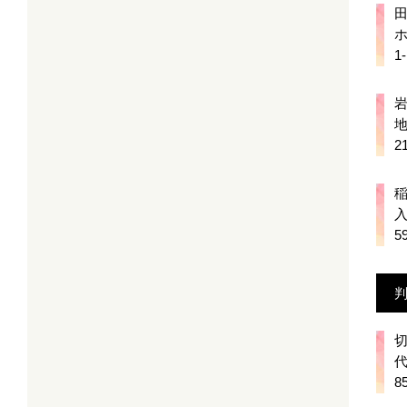
田
1
岩
2
稲
5
切
8