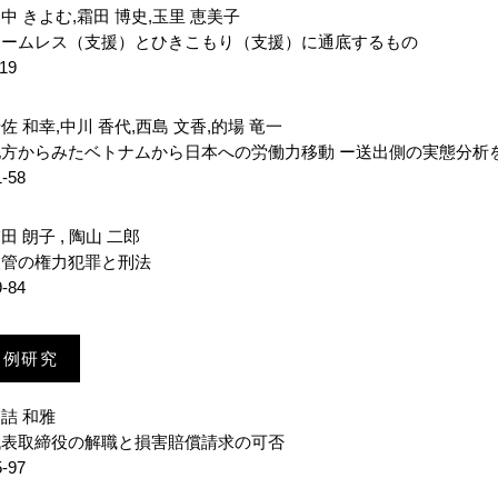
中 きよむ
,
霜田 博史
,
玉里 恵美子
ホームレス（支援）とひきこもり（支援）に通底するもの
-19
佐 和幸
,
中川 香代
,
西島 文香
,
的場 竜一
地方からみたベトナムから日本への労働力移動 ー送出側の実態分析
1-58
田 朗子
,
陶山 二郎
入管の権力犯罪と刑法
9-84
判例研究
詰 和雅
代表取締役の解職と損害賠償請求の可否
5-97