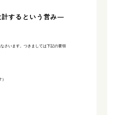
を設計するという営み―
職なさいます。つきましては下記の要領
す）