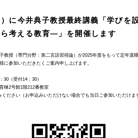
日（土）に今井典子教授最終講義「学び
から考える教育―」を開催します
子教授（専門分野：第二言語習得論）が2025年度をもって定年退
様に参加いただきたくご案内申し上げます。
：30（受付14：30）
棟2号館1階212番教室
みください（お申込みいただけない場合でも当日ご参加いただけま