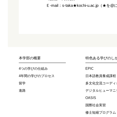
Ｅ-mail：s-taka★kochi-u.ac.
本学部の概要
特色ある学びのし
4つの学びの仕組み
EPIC
4年間の学びのプロセス
日本語教員養成課程
留学
多文化交流コーディ
進路
デジタルヒューマニ
OASIS
国際社会実習
修士短縮プログラム