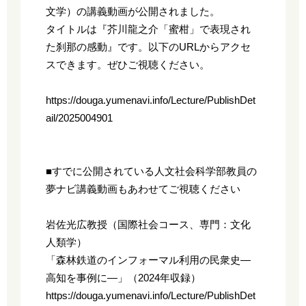
文学）の講義動画が公開されました。
タイトルは『芥川龍之介「蜜柑」で表現され
た刹那の感動』です。以下のURLからアクセ
スできます。ぜひご視聴ください。
https://douga.yumenavi.info/Lecture/PublishDet
ail/2025004901
■すでに公開されている人文社会科学部教員の
夢ナビ講義動画もあわせてご視聴ください
岩佐光広教授（国際社会コース、専門：文化
人類学）
「森林鉄道のインフォーマル利用の民衆史―
高知を事例に―」（2024年収録）
https://douga.yumenavi.info/Lecture/PublishDet