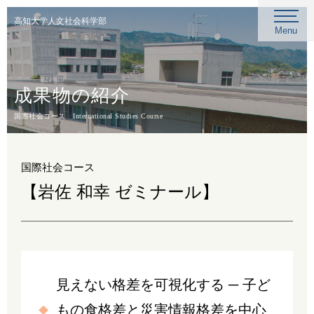
高知大学人文社会科学部
Menu
成果物の紹介
国際社会コース International Studies Course
国際社会コース
【岩佐 和幸 ゼミナール】
見えない格差を可視化する ─ 子ど
もの食格差と災害情報格差を中心