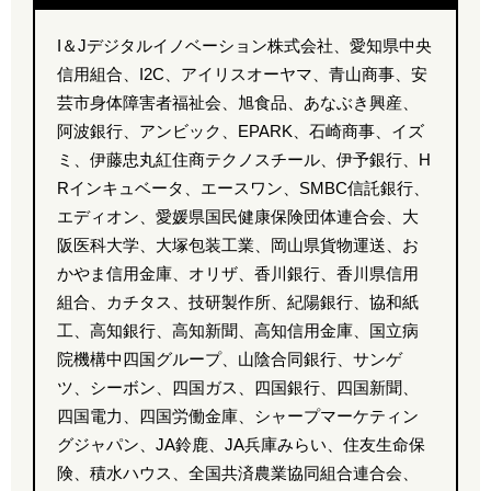
I＆Jデジタルイノベーション株式会社、愛知県中央
信用組合、I2C、アイリスオーヤマ、青山商事、安
芸市身体障害者福祉会、旭食品、あなぶき興産、
阿波銀行、アンビック、EPARK、石崎商事、イズ
ミ、伊藤忠丸紅住商テクノスチール、伊予銀行、H
Rインキュベータ、エースワン、SMBC信託銀行、
エディオン、愛媛県国民健康保険団体連合会、大
阪医科大学、大塚包装工業、岡山県貨物運送、お
かやま信用金庫、オリザ、香川銀行、香川県信用
組合、カチタス、技研製作所、紀陽銀行、協和紙
工、高知銀行、高知新聞、高知信用金庫、国立病
院機構中四国グループ、山陰合同銀行、サンゲ
ツ、シーボン、四国ガス、四国銀行、四国新聞、
四国電力、四国労働金庫、シャープマーケティン
グジャパン、JA鈴鹿、JA兵庫みらい、住友生命保
険、積水ハウス、全国共済農業協同組合連合会、