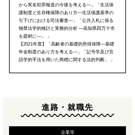
から実名犯罪報道の今後を考える―」「生活保
護制度と生存権保障のあり方―生活保護基準の
引下げにおける司法審査―」「公共入札に係る
独禁法学的検討と実務的分析 ―高知県四万十市
を題材に―」 」
【2021年度】「高齢者の基礎的所得保障―基礎
年金制度のあり方を考える―」「記号学及び言
語学的手法を用いた商標に関する法的判断」 」
進路・就職先
企業等