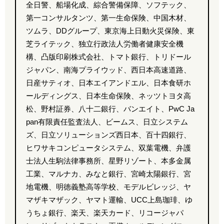
全日警、船場化成、綜合警備保障、ソフテック、
第一コンサルタンツ、第一生命保険、中国木材、
ツムラ、DDグループ、東京海上日動火災保険、東
芝ライテック、独立行政法人労働者健康安全機
構、凸版印刷株式会社、トマト銀行、トリドール
ジャパン、南海プライウッド、西日本高速道路、
日産サティオ、日本エイアンドエル、日本食研ホ
ールディングス、日本生命保険、ネッツトヨタ高
松、野村証券、八十二銀行、バンエイト、PwC Ja
pan有限責任監査法人、ビームス、日立システム
ズ、日立ソリューションズ西日本、百十四銀行、
ヒワサキコンピュータシステム、双葉電機、弁護
士法人生駒法律事務所、星野リゾート、本多金属
工業、マルナカ、みなと銀行、宮崎太陽銀行、宮
地電機、明徳義塾高等学校、モデルビレッジ、ヤ
マザキマザック、ヤマト運輸、UCC上島珈琲、ゆ
うちょ銀行、楽天、楽天カード、リコージャパ