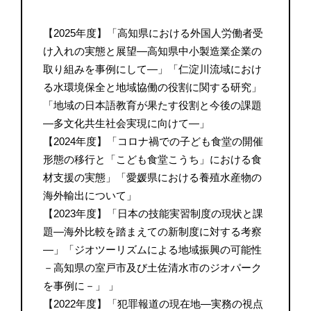
【2025年度】「高知県における外国人労働者受
け入れの実態と展望―高知県中小製造業企業の
取り組みを事例にして―」「仁淀川流域におけ
る水環境保全と地域協働の役割に関する研究」
「地域の日本語教育が果たす役割と今後の課題
―多文化共生社会実現に向けて―」
【2024年度】「コロナ禍での子ども食堂の開催
形態の移行と「こども食堂こうち」における食
材支援の実態」「愛媛県における養殖水産物の
海外輸出について」
【2023年度】「日本の技能実習制度の現状と課
題―海外比較を踏まえての新制度に対する考察
―」「ジオツーリズムによる地域振興の可能性
－高知県の室戸市及び土佐清水市のジオパーク
を事例に－」 」
【2022年度】「犯罪報道の現在地―実務の視点