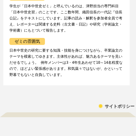
学生が「日本中世史ゼミ」と呼んでいるのは、津野担当の専門科目
「日本中世史習」のことです。ここ数年間、織田信長の一代記『信長
公記』をテキストにしています。記事の読み・解釈を参加者全員で考
え、レポーターは関連する史料（古文書・日記）や研究（学術論文・
学術書）にもとづいて報告します。
ゼミの雰囲気
日本中世史の研究に要する知識・技能を身につけながら、卒業論文の
テーマを模索してゆきます。主体性があれば、魅力あるテーマを見い
だせるでしょう。 例年メンバーは3・4年生あわせて10～14名程度な
ので、ほどよい緊張感があります。和気藹々ではないが、かといって
野暮でもないと自負しています。
サイトポリシー