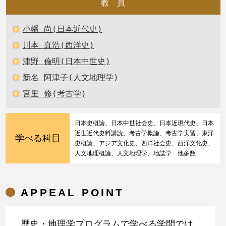
教 員
小幡 尚(日本近代史)
川本 真浩(西洋史)
津野 倫明(日本中世史)
新名 阿津子(人文地理学)
宮里 修(考古学)
日本史概論、日本中世社会史、日本近現代史、日本
近世近代史料講読、考古学概論、考古学実習、東洋
学べる科目
史概論、アジア文化史、西洋社会史、西洋文化史、
人文地理概論、人文地理学、地誌学 他多数
APPEAL POINT
歴史・地理学プログラムで学べる学問では、