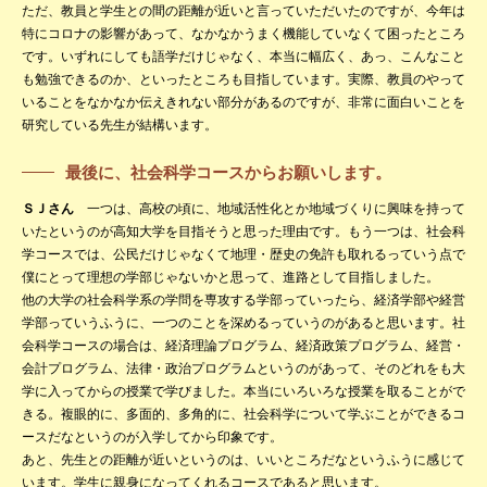
ただ、教員と学生との間の距離が近いと言っていただいたのですが、今年は
特にコロナの影響があって、なかなかうまく機能していなくて困ったところ
です。いずれにしても語学だけじゃなく、本当に幅広く、あっ、こんなこと
も勉強できるのか、といったところも目指しています。実際、教員のやって
いることをなかなか伝えきれない部分があるのですが、非常に面白いことを
研究している先生が結構います。
最後に、社会科学コースからお願いします。
ＳＪさん
一つは、高校の頃に、地域活性化とか地域づくりに興味を持って
いたというのが高知大学を目指そうと思った理由です。もう一つは、社会科
学コースでは、公民だけじゃなくて地理・歴史の免許も取れるっていう点で
僕にとって理想の学部じゃないかと思って、進路として目指しました。
他の大学の社会科学系の学問を専攻する学部っていったら、経済学部や経営
学部っていうふうに、一つのことを深めるっていうのがあると思います。社
会科学コースの場合は、経済理論プログラム、経済政策プログラム、経営・
会計プログラム、法律・政治プログラムというのがあって、そのどれをも大
学に入ってからの授業で学びました。本当にいろいろな授業を取ることがで
きる。複眼的に、多面的、多角的に、社会科学について学ぶことができるコ
ースだなというのが入学してから印象です。
あと、先生との距離が近いというのは、いいところだなというふうに感じて
います。学生に親身になってくれるコースであると思います。