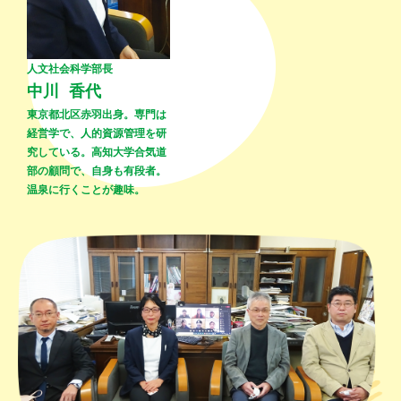
人文社会科学部長
中川 香代
東京都北区赤羽出身。専門は
経営学で、人的資源管理を研
究している。高知大学合気道
部の顧問で、自身も有段者。
温泉に行くことが趣味。