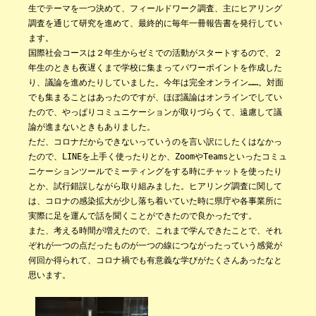
生でテーマを一つ決めて、フィールドワーク調査、主にヒアリング
調査を通じて研究を進めて、最終的に毎年一冊報告書を発行してい
ます。
国際社会コースは２年生からゼミでの活動がスタートするので、２
年生のときも夜遅くまで学校に集まってパワーポイントを作成した
り、議論を進めたりしていました。今年は完全オンライン……。対面
でも集まることはあったのですが、ほぼ議論はオンラインでしてい
たので、やっぱりコミュニケーションが取りづらくて、遠慮して議
論が進まないときもありました。
ただ、コロナだからできないっていうのを言い訳にしたくはなかっ
たので、LINEを上手く使ったりとか、ZoomやTeamsといったコミュ
ニケーションツールでミーティングをする時にチャットを使ったり
とか、試行錯誤しながら取り組みました。ヒアリング調査に関して
は、コロナの感染拡大が少し落ち着いていた時に県庁や各事業所に
実際に足を運んで話を聞くことができたので良かったです。
また、考える時間が増えたので、これまで学んできたことで、それ
ぞれが一つの点だったものが一つの線につながったっていう感覚が
何回か得られて、コロナ禍でも有意義な学びがたくさんあったなと
思います。