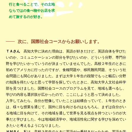
行と食べることで、その土地
ならではの食べ物やお店を求
めて旅するのが好き。
次に、国際社会コースからお願いします。
ＴＡさん
高知大学に決めた理由は、英語が好きだけど、英語自体を学びた
いのか、コミュニケーションの部分を学びたいのか、どういう分野、専門分
野を学びたいかっていうのが決まっていませんでした。高校２年生のときに
初めてアメリカに行ったのですが、食糧問題や、移民難民問題、そういう社
会問題にも関心がありました。まずは大学１年生の段階でもっと幅広い分野
の知識を得たいなと思って学部を探していたときに、高知大学人文社会科学
部を見つけました。国際社会コースのプログラムを見て、地域も選べるし、
学びの内容も選択肢が広かったので、ここにしようと思って決めました。
入学してみたら、自分が想像していたことは結構合っていて、１年生のとき
は、様々な授業を通じて、国外に目を向けるのはもちろん、まずは自分がい
る地域に目を向けて、その地域を通して世界を見る視点を持つというのが大
事だと学びました。今は地域経済学や、地域活性化に関する学びを深めてい
きたいと考えるようになりました。
ＨＭさん
私は、高校３年生のときに英語が一番好きだったため、英語を学