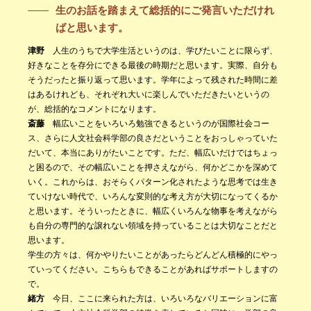
生のお話を踏まえて総括的にご発言いただけれ
ばと思います。
津野
人生のうちで大学生活というのは、学びたいことに限らず、
好きなことを存分にできる最後の時期だと思います。実際、自分も
そうだったと振り返って思います。学年によって残された時間に差
はあるけれども、それぞれ大いに楽しんでいただきたいというの
が、総括的なコメントになります。
斎藤
幅広いことをいろいろ勉強できるというのが国際社会コー
ス、さらに人文社会科学部の良さだということをおっしゃっていた
だいて、本当にありがたいことです。ただ、幅広いだけではちょっ
と困るので、その幅広いことを押さえながら、何かどこかを深めて
いく。これからは、おそらくパターン化されたような思考では生き
ていけない時代で、いろんな変則的な考え方が大切になってくるか
と思います。そういったときに、幅広くいろんな物事を考えながら
も自分の専門的な譲れない領域を持っていることは大切なことだと
思います。
学生の方々は、何かやりたいことがあったらどんどん積極的にやっ
ていってください。こちらもできることがあればサポートしますの
で。
緒方
今日、ここに来られた方は、いろいろなバリエーションに富