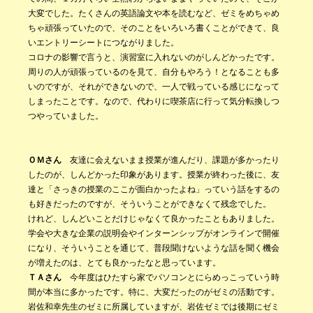
大変でした。たくさんの英語論文や本を読むなど、ゼミをめちゃめ
ちゃ頑張っていたので、そのことをいろいろ書くことができて、良
いエントリーシートにつながりました。
コロナの影響で言うと、演習室に入れないのがしんどかったです。
周りの人が頑張っているのを見て、自分もやろう！となることも多
いのですが、それができないので、一人で戦っている感じになって
しまったことです。なので、代わりに喫茶店に行って気分転換しつ
つやっていました。
ＯＭさん
友達に会えないまま授業が進んだり、課題が多かったり
したのが、しんどかった印象があります。授業が終わった後に、友
達と「さっきの授業のここが面白かったよね」っていう話をするの
も好きだったのですが、そういうことができなくて残念でした。
けれど、しんどいことだけじゃなくて良かったこともありました。
学会や大きな企業の説明会やインターンシップがオンラインで開催
になり、そういうことを通じて、普段聞けないような話を聞く機会
が増えたのは、とても良かったなと思っています。
ＴＡさん
今年度はひたすら家でパソコンとにらめっこっていう時
間が本当に多かったです。特に、大変だったのがゼミの活動です。
岩佐和幸先生のゼミに所属していますが、岩佐ゼミでは後期にゼミ