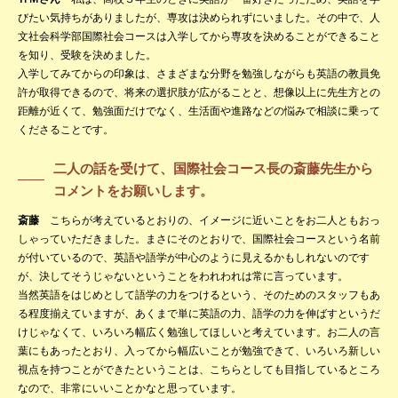
びたい気持ちがありましたが、専攻は決められずにいました。その中で、人
文社会科学部国際社会コースは入学してから専攻を決めることができること
を知り、受験を決めました。
入学してみてからの印象は、さまざまな分野を勉強しながらも英語の教員免
許が取得できるので、将来の選択肢が広がることと、想像以上に先生方との
距離が近くて、勉強面だけでなく、生活面や進路などの悩みで相談に乗って
くださることです。
二人の話を受けて、国際社会コース長の斎藤先生から
コメントをお願いします。
斎藤
こちらが考えているとおりの、イメージに近いことをお二人ともおっ
しゃっていただきました。まさにそのとおりで、国際社会コースという名前
が付いているので、英語や語学が中心のように見えるかもしれないのです
が、決してそうじゃないということをわれわれは常に言っています。
当然英語をはじめとして語学の力をつけるという、そのためのスタッフもあ
る程度揃えていますが、あくまで単に英語の力、語学の力を伸ばすというだ
けじゃなくて、いろいろ幅広く勉強してほしいと考えています。お二人の言
葉にもあったとおり、入ってから幅広いことが勉強できて、いろいろ新しい
視点を持つことができたということは、こちらとしても目指しているところ
なので、非常にいいことかなと思っています。