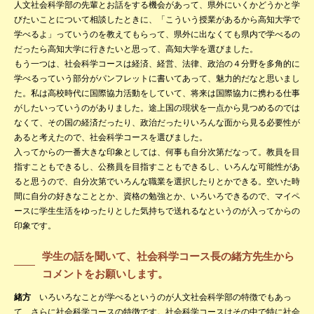
人文社会科学部の先輩とお話をする機会があって、県外にいくかどうかと学
びたいことについて相談したときに、「こういう授業があるから高知大学で
学べるよ」っていうのを教えてもらって、県外に出なくても県内で学べるの
だったら高知大学に行きたいと思って、高知大学を選びました。
もう一つは、社会科学コースは経済、経営、法律、政治の４分野を多角的に
学べるっていう部分がパンフレットに書いてあって、魅力的だなと思いまし
た。私は高校時代に国際協力活動をしていて、将来は国際協力に携わる仕事
がしたいっていうのがありました。途上国の現状を一点から見つめるのでは
なくて、その国の経済だったり、政治だったりいろんな面から見る必要性が
あると考えたので、社会科学コースを選びました。
入ってからの一番大きな印象としては、何事も自分次第だなって。教員を目
指すこともできるし、公務員を目指すこともできるし、いろんな可能性があ
ると思うので、自分次第でいろんな職業を選択したりとかできる。空いた時
間に自分の好きなこととか、資格の勉強とか、いろいろできるので、マイペ
ースに学生生活をゆったりとした気持ちで送れるなというのが入ってからの
印象です。
学生の話を聞いて、社会科学コース長の緒方先生から
コメントをお願いします。
緒方
いろいろなことが学べるというのが人文社会科学部の特徴でもあっ
て、さらに社会科学コースの特徴です。社会科学コースはその中で特に社会