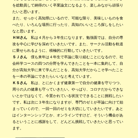
を総動員して納得のいく卒業論文になるよう、楽しみながら頑張り
たいと思います。
また、せっかく高知県にいるので、可能な限り、美味しいものを食
べたり、いろんな場所に行ったり、高知のいいところ探しをしたい
なと思います。
ＨＭさん
私は４月から３年生になります。勉強面では、自分の専
攻を中心に学びを深めていきたいです。また、サークル活動を軌道
に乗せられるように、積極的に行動していきたいです。
ＳＪさん
僕も来年は４年生で卒論に取り組むことになるので、社
会科学コースの四つの分野を学んできたことを一本に集約して、自
分が高知大学に来て学んだことを、高知大学だからこそ学べたこと
を一本の卒論にできたらいいなと考えています。
ＫＳさん
私は、とにかくまず健康第一で自分の健康を守りつつ、
周りの人の健康も守っていきたい。やっぱり、コロナだからできな
いとかではなくて、今置かれている状況でできることに挑戦したい
です。私は次に３年生になりますが、専門のゼミが卒論に向けて始
まっていくので、一回一回のゼミを大切にしていきたいです。あと
はインターンシップとか、オンラインですけど、そういう機会があ
るということに感謝をして、どんどん挑戦していきたいと思ってい
ます。