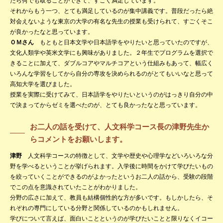
たら何でも取ることができて、すごく満足しています。
それからもう一つ、とても満足しているのが集中講義です。普段だったら絶
対会えないような東京の大学の有名な先生の授業も受けられて、すごくそこ
が良かったなと思っています。
ＯＭさん
もともと日本文学や日本語学をやりたいと思っていたのですが、
文化人類学や英米文学にも興味がありました。２年生でプログラムを選択で
きることに加えて、ダブルコアやマルチコアという仕組みもあって、幅広く
いろんな学習をしてから自分の専攻を決められるのがとてもいいなと思って
高知大学を選びました。
授業を実際に受けてみて、日本語学をやりたいというのがはっきり自分の中
で決まってからゼミを選べたのが、とても良かったなと思っています。
お二人の話を受けて、人文科学コース長の津野先生か
らコメントをお願いします。
津野
人文科学コースの特徴として、文学や歴史や心理学などいろいろな分
野を学べるということが挙げられます。入学後に時間をかけて学びたいもの
を絞っていくことができるのがよかったというお二人の話から、受験の段階
でこの点を意識されていたことがわかりました。
分野の広さに加えて、教員も結構個性的な方が多いです。もしかしたら、そ
れぞれの専門にしている分野と関係しているのかもしれません。
学びについて言えば、面白いことというのが学びたいことと限りなくイコー