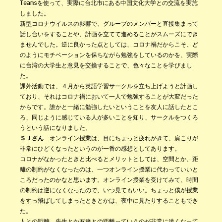
Teamsを使って、実際に台北市にある中国文化大学との交流を実施
しました。
新型コロナウイルスの影響で、グループのメンバーと直接集まって
話し合いをすることや、計画を立てて進めることがスムーズにでき
ませんでした。逆に良かった点としては、コロナ禍だからこそ、ど
のようにモチベーションを保ちながら勉強をしているのかを、実際
に台湾の大学生と意見を交換することで、色々なことを学びまし
た。
課外活動では、４月から英語学習サークルを立ち上げようと計画し
ており、それはコロナ禍において一人で勉強することが大変だった
からです。誰かと一緒に勉強したいということを友人に話したとこ
ろ、同じように感じている人が多いことを知り、サークルをつくろ
うという話になりました。
ＳＪさん
オンライン授業は、目にちょっと疲れがきて、肩こりが
非常にひどくなったというのが一番の感想としてあります。
コロナがなかったときと比べるとメリットとしては、空間とか、距
離の制約がなくなったのは、一つオンライン授業に代わっていいと
ころだったのかなと思います。オンライン授業を受けてみて、時間
の制約は逆になくなったので、いつ見てもいい。ちょっと僕が授業
をすっ飛ばしてしまったときとかは、夜中に見たりすることもでき
た。
人との距離、先生とか友達との距離っていうのが非常に遠くなって