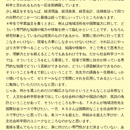
科学と言われるものを一応全部網羅しています。
少し補足をするならば、経済理論、経済政策、経営会計、法律政治って四つ
の分野のどこか一つに最後は絞って欲しいっていうところがあります。
４年生で卒業論文を書くときに、例えば地域活性化や国際協力に対して、ど
ういう専門的な知識や能力や情報を持って臨むかということです。もちろん
研究対象としているのは現実のものであるから、実際に世の中に行って見て
こなきゃいけない。現場も大事にしなきゃいけないけれど、それ以上にやっ
ぱり大学で学べることっていうのは、知識や情報や、そこで考えて思考力と
か、理解力とかを鍛えるところでもあるわけですね。だから社会科学コース
では、そういうところをむしろ重視して、現場で実際に自分が持っている専
門的な知識でどういう貢献ができるのか。どういう課題解決ができるのか。
そういうことを考えて欲しいということで、先生方の講義を一生懸命しっか
り聴いてもらって、ゼミナールなどで実際にそれを応用してみるというふう
に勉強していただけたらなと思います。
じゃあ、何かを選ぶためだけの幅広さなのかというとそんなことは全然なく
て、人文社会科学部全体で出している社会科の免許や国語の免許、英語の免
許ということがあって、そういうところも学べる。ＴＡさんが地域活性化を
国際社会コースで学びたい。一方、ＫＳさんは国際的なことを社会科学コー
スで学びたいと思っている。各コースを超えた、枠組みを超えた学びが、人
文社会科学部のユニークなところなのかなと思います。
進路を選んでもらうときに、身に付けたい専門性がまだ決まっていない、あ