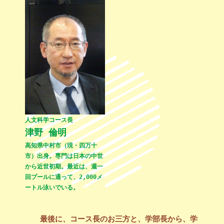
人文科学コース長
津野 倫明
高知県中村市（現・四万十
市）出身。専門は日本の中世
から近世初期。最近は、週一
回プールに通って、2,000メ
ートル泳いでいる。
最後に、コース長のお三方と、学部長から、学