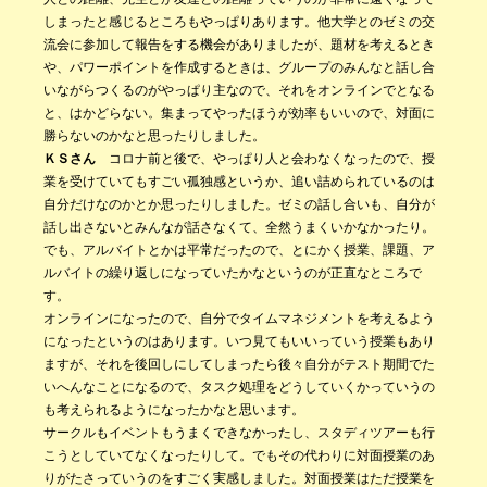
しまったと感じるところもやっぱりあります。他大学とのゼミの交
流会に参加して報告をする機会がありましたが、題材を考えるとき
や、パワーポイントを作成するときは、グループのみんなと話し合
いながらつくるのがやっぱり主なので、それをオンラインでとなる
と、はかどらない。集まってやったほうが効率もいいので、対面に
勝らないのかなと思ったりしました。
ＫＳさん
コロナ前と後で、やっぱり人と会わなくなったので、授
業を受けていてもすごい孤独感というか、追い詰められているのは
自分だけなのかとか思ったりしました。ゼミの話し合いも、自分が
話し出さないとみんなが話さなくて、全然うまくいかなかったり。
でも、アルバイトとかは平常だったので、とにかく授業、課題、ア
ルバイトの繰り返しになっていたかなというのが正直なところで
す。
オンラインになったので、自分でタイムマネジメントを考えるよう
になったというのはあります。いつ見てもいいっていう授業もあり
ますが、それを後回しにしてしまったら後々自分がテスト期間でた
いへんなことになるので、タスク処理をどうしていくかっていうの
も考えられるようになったかなと思います。
サークルもイベントもうまくできなかったし、スタディツアーも行
こうとしていてなくなったりして。でもその代わりに対面授業のあ
りがたさっていうのをすごく実感しました。対面授業はただ授業を