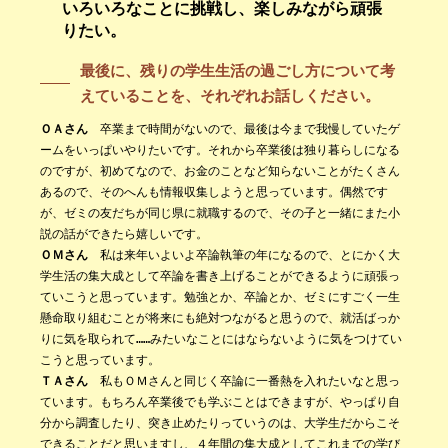
いろいろなことに挑戦し、楽しみながら頑張
りたい。
最後に、残りの学生生活の過ごし方について考
えていることを、それぞれお話しください。
ＯＡさん
卒業まで時間がないので、最後は今まで我慢していたゲ
ームをいっぱいやりたいです。それから卒業後は独り暮らしになる
のですが、初めてなので、お金のことなど知らないことがたくさん
あるので、そのへんも情報収集しようと思っています。偶然です
が、ゼミの友だちが同じ県に就職するので、その子と一緒にまた小
説の話ができたら嬉しいです。
ＯＭさん
私は来年いよいよ卒論執筆の年になるので、とにかく大
学生活の集大成として卒論を書き上げることができるように頑張っ
ていこうと思っています。勉強とか、卒論とか、ゼミにすごく一生
懸命取り組むことが将来にも絶対つながると思うので、就活ばっか
りに気を取られて……みたいなことにはならないように気をつけてい
こうと思っています。
ＴＡさん
私もＯＭさんと同じく卒論に一番熱を入れたいなと思っ
ています。もちろん卒業後でも学ぶことはできますが、やっぱり自
分から調査したり、突き止めたりっていうのは、大学生だからこそ
できることだと思いますし、４年間の集大成としてこれまでの学び